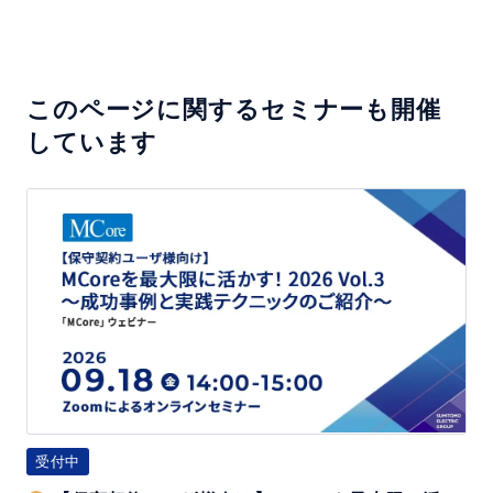
このページに関するセミナーも開催
しています
【保
守
契
約
ユ
ー
ザ
様
向
受付中
け】