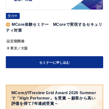
6
セ
V
ミ
受付中
o
ナ
l.
MCore体験セミナー MCoreで実現するセキュリ
ー
ティ対策
3
M
～
C
定期開催
成
o
東京／大阪
功
r
事
e
セミナーに申し込む
例
で
と
実
実
現
践
す
テ
MCoreがITreview Grid Award 2026 Summer
る
で「High Performer」を受賞
～顧客から高い
ク
セ
評価を得て7年連続受賞～
ニ
キ