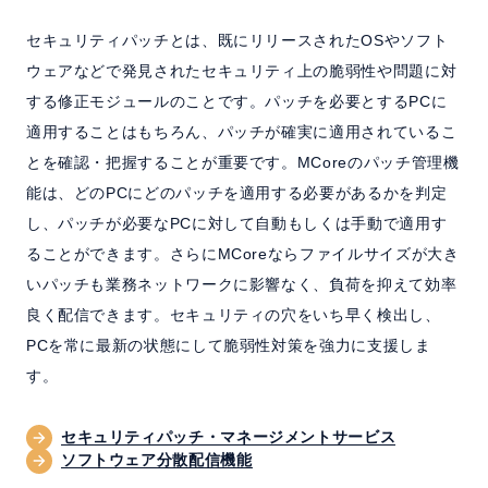
IT資産管理システム
セキュリティパッチとは、既にリリースされたOSやソフト
セミナー
ウェアなどで発見されたセキュリティ上の脆弱性や問題に対
する修正モジュールのことです。パッチを必要とするPCに
適用することはもちろん、パッチが確実に適用されているこ
ご利用中の方へ
とを確認・把握することが重要です。MCoreのパッチ管理機
能は、どのPCにどのパッチを適用する必要があるかを判定
お問い合わせ
し、パッチが必要なPCに対して自動もしくは手動で適用す
ることができます。さらにMCoreならファイルサイズが大き
ホーム
製品情報
会社情報
採用情報
いパッチも業務ネットワークに影響なく、負荷を抑えて効率
良く配信できます。セキュリティの穴をいち早く検出し、
PCを常に最新の状態にして脆弱性対策を強力に支援しま
す。
セキュリティパッチ・マネージメントサービス
ソフトウェア分散配信機能