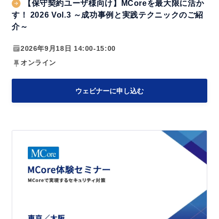
【保守契約ユーザ様向け】MCoreを最大限に活か
M
す！ 2026 Vol.3 ～成功事例と実践テクニックのご紹
C
介～
o
2026年9月18日 14:00-15:00
r
オンライン
e
を
最
ウェビナーに申し込む
大
限
に
M
活
C
か
o
す！
r
2
e
0
体
2
験