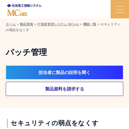
ホーム
>
製品情報
>
IT資産管理システム MCore
>
機能一覧
>
セキュリティ
の弱点をなくす
特長
課題と解決策
パッチ管理
機能
担当者に製品の説明を聞く
活用事例
製品資料を請求する
価格
Ｑ＆Ａ
セキュリティの弱点をなくす