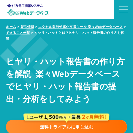
ホーム
>
製品情報
>
エクセル業務効率化支援ツール 楽々Webデータベース
>
できること一覧
>
ヒヤリ・ハットとは？ヒヤリ・ハット報告書の作り方も解
できること
説
特長
ヒヤリ・ハット報告書の作り方
機能
を解説
楽々Webデータベース
でヒヤリ・ハット報告書の提
事例
出・分析をしてみよう
価格
サポート
無料トライアルに申し込む