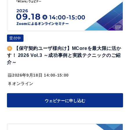
ユ
ー
ザ
様
向
受付中
け】
【保守契約ユーザ様向け】MCoreを最大限に活か
M
す！ 2026 Vol.3 ～成功事例と実践テクニックのご紹
C
介～
o
2026年9月18日 14:00-15:00
r
オンライン
e
を
最
ウェビナーに申し込む
大
限
に
M