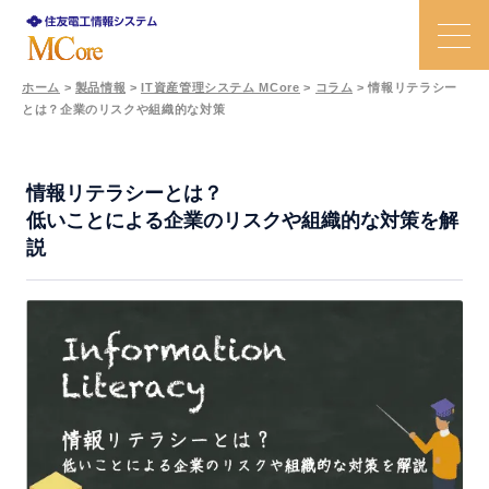
ホーム
>
製品情報
>
IT資産管理システム MCore
>
コラム
>
情報リテラシー
とは？企業のリスクや組織的な対策
特長
課題と解決策
情報リテラシーとは？
低いことによる企業のリスクや組織的な対策を解
説
機能
活用事例
価格
Ｑ＆Ａ