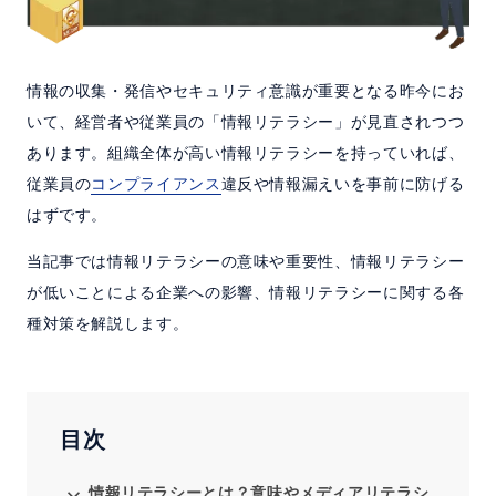
IT資産管理システム
セミナー
情報の収集・発信やセキュリティ意識が重要となる昨今にお
いて、経営者や従業員の「情報リテラシー」が見直されつつ
ご利用中の方へ
あります。組織全体が高い情報リテラシーを持っていれば、
従業員の
コンプライアンス
違反や情報漏えいを事前に防げる
はずです。
お問い合わせ
当記事では情報リテラシーの意味や重要性、情報リテラシー
ホーム
製品情報
会社情報
採用情報
が低いことによる企業への影響、情報リテラシーに関する各
種対策を解説します。
目次
情報リテラシーとは？意味やメディアリテラシ