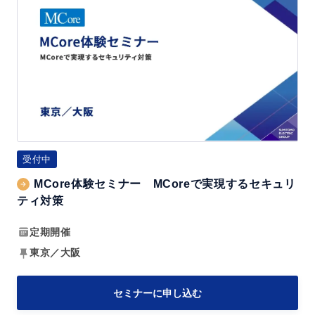
活
C
か
o
す！
r
2
e
0
体
2
験
6
セ
V
ミ
受付中
o
ナ
l.
MCore体験セミナー MCoreで実現するセキュリ
ー
ティ対策
3
M
～
C
定期開催
成
o
東京／大阪
功
r
事
e
セミナーに申し込む
例
で