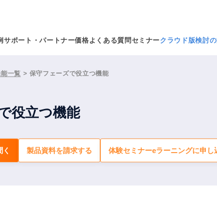
例
サポート・パートナー
価格
よくある質問
セミナー
クラウド版検討の
機能一覧
>
保守フェーズで役立つ機能
で役立つ機能
聞く
製品資料を請求する
体験セミナーeラーニングに申し