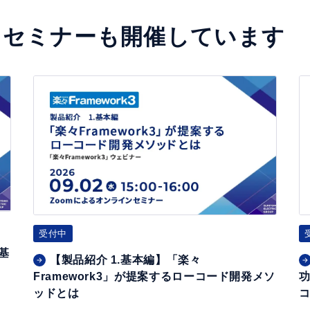
るセミナーも開催しています
【製
I
品
B
紹
M
介
i
1.
(
基
A
本
S
編】
4
受付中
「楽々
0
基
F
0)
【製品紹介 1.基本編】「楽々
Framework3」が提案するローコード開発メソ
r
ッドとは
a