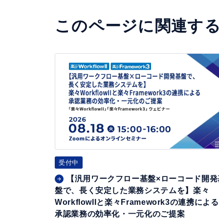
このページに関連す
【汎
用
ワ
ー
ク
フ
ロ
ー
受付中
基
【汎用ワークフロー基盤×ローコード開発
盤
盤で、長く安定した業務システムを】楽々
×
WorkflowIIと楽々Framework3の連携による
ロ
承認業務の効率化・一元化のご提案