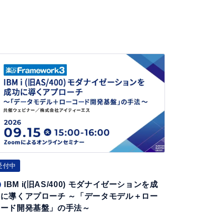
旧
/
受付中
IBM i(旧AS/400) モダナイゼーションを成
功に導くアプローチ ～「データモデル＋ロー
モ
コード開発基盤」の手法～
ダ