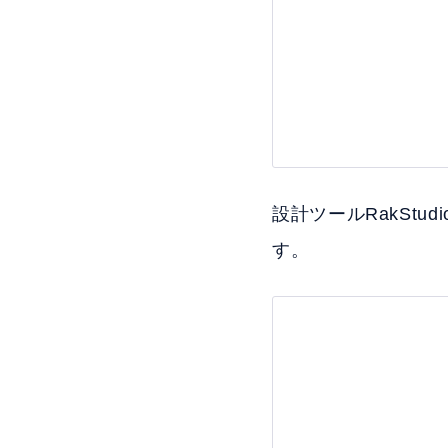
設計ツールRakSt
す。