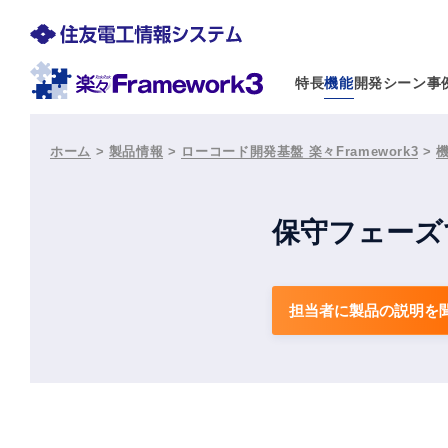
特長
機能
開発シーン
事
ホーム
>
製品情報
>
ローコード開発基盤 楽々Framework3
>
保守フェーズ
担当者に製品の説明を