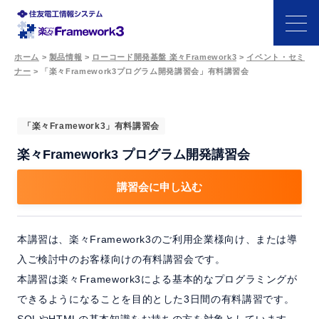
ホーム
>
製品情報
>
ローコード開発基盤 楽々Framework3
>
イベント・セミ
ナー
>
「楽々Framework3プログラム開発講習会」有料講習会
特長
機能
「楽々Framework3」有料講習会
楽々Framework3 プログラム開発講習会
開発シーン
講習会に申し込む
事例
本講習は、楽々Framework3のご利用企業様向け、または導
サポート・パートナー
入ご検討中のお客様向けの有料講習会です。
本講習は楽々Framework3による基本的なプログラミングが
価格
できるようになることを目的とした3日間の有料講習です。
SQLやHTMLの基本知識をお持ちの方を対象としています。