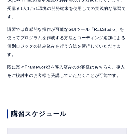
よくある質問
受講者1人1台/1環境の開発端末を使用しての実践的な講習で
す。
セミナー
講習では直感的な操作が可能なGUIツール「RakStudio」を
クラウド版検討の方へ
使ってプログラムを作成する方法とコーディング追加による
個別ロジックの組み込みを行う方法を習得していただきま
す。
お問い合わせ／資料請求
既に楽々Framework3を導入済みのお客様はもちろん、導入
をご検討中のお客様も受講していただくことが可能です。
ホーム
製品情報
会社情報
採用情報
講習スケジュール