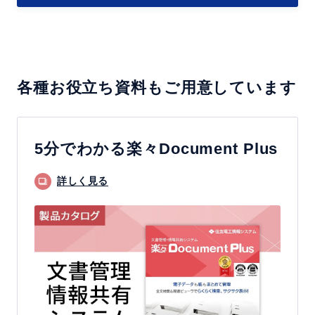
実
化
現
を
す
実
る
現
各種お役立ち資料もご用意しています
社
内
情
報
5分でわかる楽々Document Plus
を
詳しく見る
「活
か
す」
ペ
ー
パ
ー