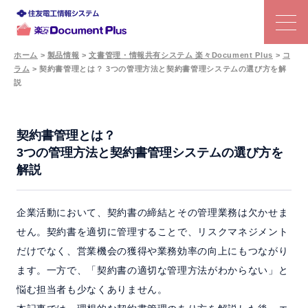
ホーム
>
製品情報
>
文書管理・情報共有システム 楽々Document Plus
>
コ
ラム
>
契約書管理とは？ 3つの管理方法と契約書管理システムの選び方を解
特長
説
文書管理システムの選び方
契約書管理とは？
3つの管理方法と契約書管理システムの選び方を
機能
解説
利用シーン
企業活動において、契約書の締結とその管理業務は欠かせま
せん。契約書を適切に管理することで、リスクマネジメント
事例
だけでなく、営業機会の獲得や業務効率の向上にもつながり
ます。一方で、「契約書の適切な管理方法がわからない」と
価格
悩む担当者も少なくありません。