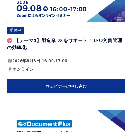
造
業
D
X
受付中
を
【テーマ4】製造業DXをサポート！ ISO文書管理
サ
の効率化
ポ
ー
2026年9月8日 16:00-17:00
ト！
オンライン
I
S
ウェビナーに申し込む
O
文
書
【テ
管
ー
理
マ