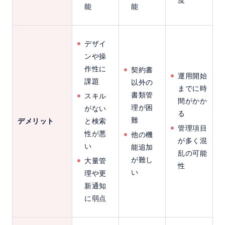
能
能
デザイ
ンや操
作性に
契約書
運用開始
課題
以外の
までに時
書類管
スキル
間がかか
理が困
がない
る
難
デメリット
と検索
管理項目
性が悪
他の機
が多く混
い
能追加
乱の可能
が難し
大量管
性
い
理や更
新通知
に弱点