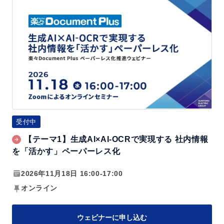
【テ
と
ー
A
マ
I
1】
-
生
O
成
C
A
R
I
の
×
受付中
活
A
用
【テーマ1】生成AI×AI-OCRで実現する 社内情報
I
で
を「活かす」ペーパーレス化
-
更
O
2026年11月18日 16:00-17:00
な
C
オンライン
る
R
効
で
ウェビナーに申し込む
率