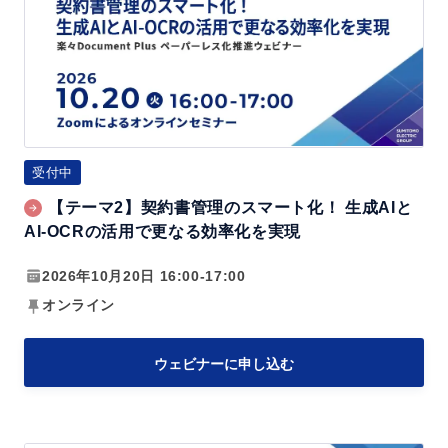
の
2】
効
契
率
約
化
書
管
理
受付中
の
【テーマ2】契約書管理のスマート化！ 生成AIと
ス
AI-OCRの活用で更なる効率化を実現
マ
ー
2026年10月20日 16:00-17:00
ト
オンライン
化！
生
ウェビナーに申し込む
成
A
I