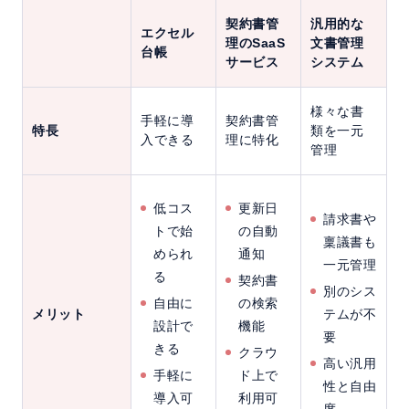
契約書管
汎用的な
エクセル
理のSaaS
文書管理
台帳
サービス
システム
様々な書
手軽に導
契約書管
特長
類を一元
入できる
理に特化
管理
低コス
更新日
請求書や
トで始
の自動
稟議書も
められ
通知
一元管理
る
契約書
別のシス
自由に
の検索
メリット
テムが不
設計で
機能
要
きる
クラウ
高い汎用
手軽に
ド上で
性と自由
導入可
利用可
度