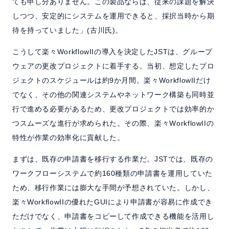
ても申し分ありません。この製品ならば、従来の課題を解決
しつつ、安定的にシステムを運用できると、採択当時から期
待を持っていました」(古川氏)。
こうして楽々WorkflowIIの導入を決定したJSTは、グループ
ウェアの更改プロジェクトに着手する。当初、想定したプロ
ジェクトのスケジュールは約9か月間。楽々WorkflowIIだけ
でなく、その他の関連システムやネットワーク構築も同時並
行で進める必要があるため、更改プロジェクトでは効率的か
つスムーズな進行が求められた。その際、楽々WorkflowIIの
特性が作業の効率化に貢献した。
まずは、既存の申請書を移行する作業だ。JSTでは、既存の
ワークフローシステムで約160種類の申請書を運用していた
ため、移行作業には膨大な手間が予想されていた。しかし、
楽々WorkflowIIの優れたGUIにより申請書が容易に作成でき
ただけでなく、申請書をコピーして作成できる機能を活用し