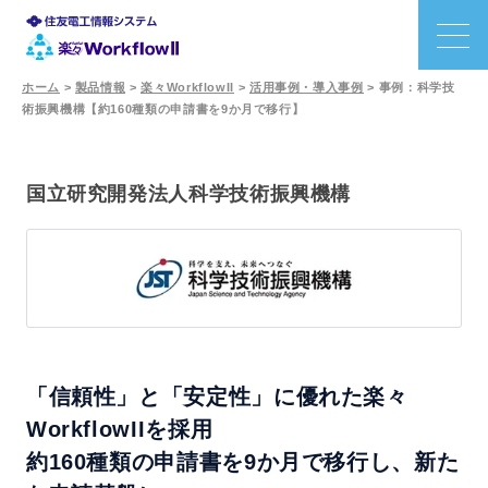
ホーム
>
製品情報
>
楽々WorkflowII
>
活用事例・導入事例
>
事例：科学技
術振興機構【約160種類の申請書を9か月で移行】
特長
機能
国立研究開発法人科学技術振興機構
利用シーン
事例
価格
「信頼性」と「安定性」に優れた楽々
WorkflowIIを採用
サポート
約160種類の申請書を9か月で移行し、新た