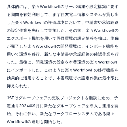
具体的には、楽々WorkflowIIのサーバ構築や設定構築に要す
る期間を有効利用して、まず住友電工情報システムが貸し出
した楽々WorkflowIIの評価環境において、申請書や承認経路
の設定作業を先行して実施した。その後、楽々WorkflowIIの
エクスポート機能を用いて評価環境の設定情報を抽出。準備
が完了した楽々WorkflowIIの開発環境に、インポート機能を
用いて環境を移行、新たな申請書や承認経路の確認作業を行
った。最後に、開発環境の設定を本番環境の楽々WorkflowII
にインポートした。このように楽々WorkflowIIの移行機能を
効果的に活用することで、本番環境での設定作業は最小限に
抑えられた。
JSTはグループウェアの更改プロジェクトを順調に進め、予
定通り2024年9月に新たなグループウェアを導入し運用を開
始。それに伴い、新たなワークフローシステムである楽々
WorkflowIIの運用も開始した。