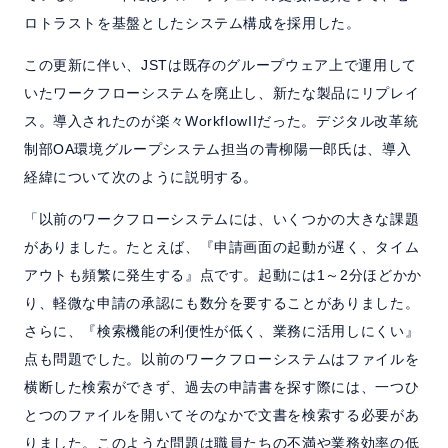
ロトラストを基盤としたシステム構成を採用した。
この更新に伴い、JSTは既存のグループウェア上で運用して
いたワークフローシステムを廃止し、新たな製品にリプレイ
ス。導入されたのが楽々WorkflowIIだった。デジタル改革統
制部OA環境グループシステム担当の青柳陽一郎氏は、導入
経緯について次のように説明する。
「以前のワークフローシステムには、いくつかの大きな課題
がありました。たとえば、『申請画面の起動が遅く、タイム
アウトも頻繁に発生する』点です。起動には1～2分ほどかか
り、軽微な申請の承認にも数分を要することがありました。
さらに、『検索機能の利便性が低く、業務に活用しにくい』
点も問題でした。以前のワークフローシステムはファイルを
横断した検索ができず、過去の申請書を探す際には、一つひ
とつのファイルを開いてそのなかで文書を検索する必要があ
りました。このような問題は職員たちの不満や業務効率の低