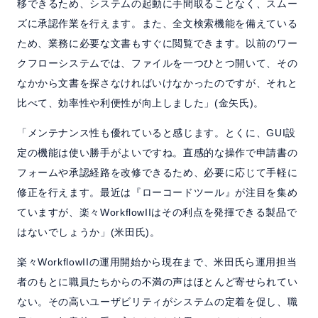
移できるため、システムの起動に手間取ることなく、スムー
ズに承認作業を行えます。また、全文検索機能を備えている
ため、業務に必要な文書もすぐに閲覧できます。以前のワー
クフローシステムでは、ファイルを一つひとつ開いて、その
なかから文書を探さなければいけなかったのですが、それと
比べて、効率性や利便性が向上しました」(金矢氏)。
「メンテナンス性も優れていると感じます。とくに、GUI設
定の機能は使い勝手がよいですね。直感的な操作で申請書の
フォームや承認経路を改修できるため、必要に応じて手軽に
修正を行えます。最近は『ローコードツール』が注目を集め
ていますが、楽々WorkflowIIはその利点を発揮できる製品で
はないでしょうか」(米田氏)。
楽々WorkflowIIの運用開始から現在まで、米田氏ら運用担当
者のもとに職員たちからの不満の声はほとんど寄せられてい
ない。その高いユーザビリティがシステムの定着を促し、職