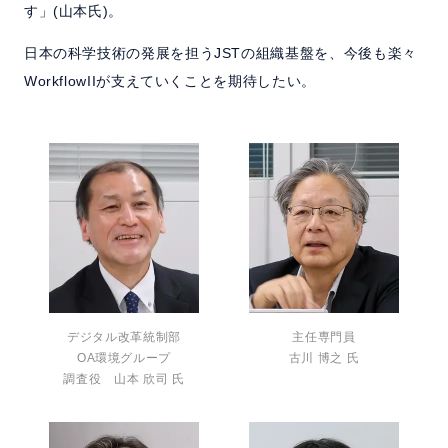
す」(山本氏)。
日本の科学技術の発展を担うJSTの組織基盤を、今後も楽々
WorkflowIIが支えていくことを期待したい。
デジタル改革統制部
主任専門員
OA環境グループ
古川 博之 氏
調査役 山本 欣司 氏