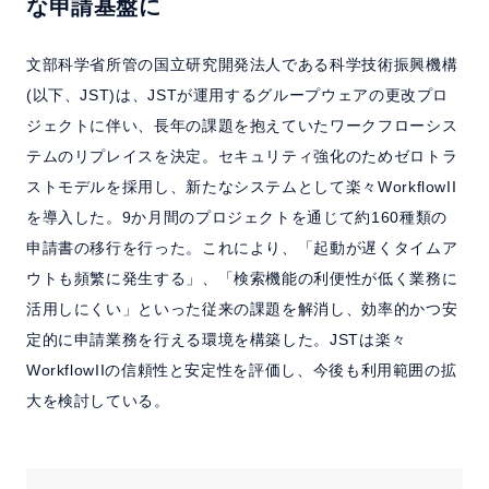
な申請基盤に
よくある質問
文部科学省所管の国立研究開発法人である科学技術振興機構
セミナー
(以下、JST)は、JSTが運用するグループウェアの更改プロ
ジェクトに伴い、長年の課題を抱えていたワークフローシス
クラウド版検討の方へ
テムのリプレイスを決定。セキュリティ強化のためゼロトラ
ストモデルを採用し、新たなシステムとして楽々WorkflowII
を導入した。9か月間のプロジェクトを通じて約160種類の
資料請求
お問い合わせ
申請書の移行を行った。これにより、「起動が遅くタイムア
ウトも頻繁に発生する」、「検索機能の利便性が低く業務に
ホーム
製品情報
会社情報
採用情報
活用しにくい」といった従来の課題を解消し、効率的かつ安
定的に申請業務を行える環境を構築した。JSTは楽々
WorkflowIIの信頼性と安定性を評価し、今後も利用範囲の拡
大を検討している。