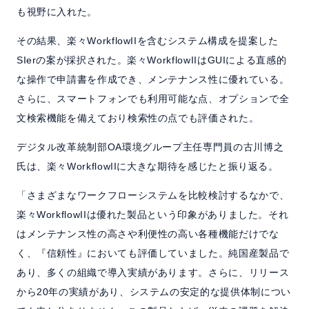
も視野に入れた。
その結果、楽々WorkflowIIを含むシステム構成を提案した
SIerの案が採択された。楽々WorkflowIIはGUIによる直感的
な操作で申請書を作成でき、メンテナンス性に優れている。
さらに、スマートフォンでも利用可能な点、オプションで全
文検索機能を備えており検索性の点でも評価された。
デジタル改革統制部OA環境グループ主任専門員の古川博之
氏は、楽々WorkflowIIに大きな期待を感じたと振り返る。
「さまざまなワークフローシステムを比較検討するなかで、
楽々WorkflowIIは優れた製品という印象がありました。それ
はメンテナンス性の高さや利便性の高い各種機能だけでな
く、『信頼性』においても評価していました。純国産製品で
あり、多くの組織で導入実績があります。さらに、リリース
から20年の実績があり、システムの安定的な提供体制につい