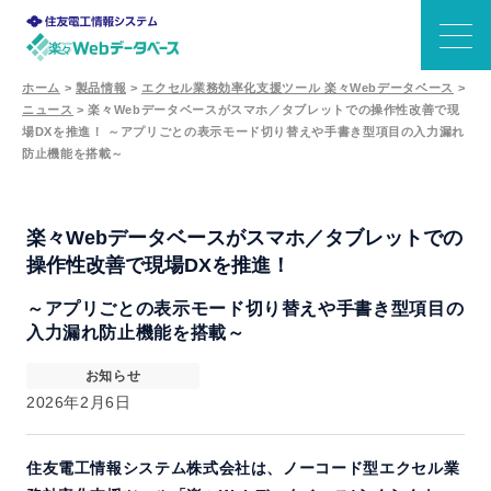
ホーム
>
製品情報
>
エクセル業務効率化支援ツール 楽々Webデータベース
>
ニュース
>
楽々Webデータベースがスマホ／タブレットでの操作性改善で現
できること
場DXを推進！ ～アプリごとの表示モード切り替えや手書き型項目の入力漏れ
防止機能を搭載～
特長
楽々Webデータベースがスマホ／タブレットでの
機能
操作性改善で現場DXを推進！
～アプリごとの表示モード切り替えや手書き型項目の
事例
入力漏れ防止機能を搭載～
価格
お知らせ
2026年2月6日
サポート
住友電工情報システム株式会社は、ノーコード型エクセル業