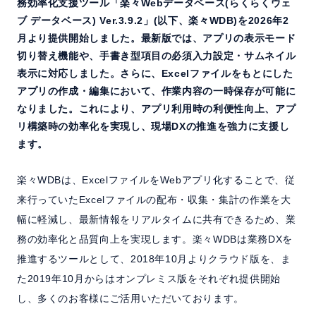
務効率化支援ツール「楽々Webデータベース(らくらくウェ
よくある質問
ブ データベース) Ver.3.9.2」(以下、楽々WDB)を2026年2
月より提供開始しました。最新版では、アプリの表示モード
セミナー
切り替え機能や、手書き型項目の必須入力設定・サムネイル
表示に対応しました。さらに、Excelファイルをもとにした
マニュアル
アプリの作成・編集において、作業内容の一時保存が可能に
なりました。これにより、アプリ利用時の利便性向上、アプ
リ構築時の効率化を実現し、現場DXの推進を強力に支援し
ます。
資料請求
無料トライアル
楽々WDBは、ExcelファイルをWebアプリ化することで、従
ホーム
製品情報
会社情報
採用情報
来行っていたExcelファイルの配布・収集・集計の作業を大
幅に軽減し、最新情報をリアルタイムに共有できるため、業
務の効率化と品質向上を実現します。楽々WDBは業務DXを
推進するツールとして、2018年10月よりクラウド版を、ま
た2019年10月からはオンプレミス版をそれぞれ提供開始
し、多くのお客様にご活用いただいております。