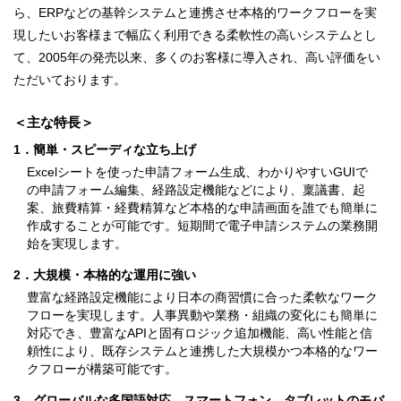
ら、ERPなどの基幹システムと連携させ本格的ワークフローを実
現したいお客様まで幅広く利用できる柔軟性の高いシステムとし
て、2005年の発売以来、多くのお客様に導入され、高い評価をい
ただいております。
＜主な特長＞
1．簡単・スピーディな立ち上げ
Excelシートを使った申請フォーム生成、わかりやすいGUIで
の申請フォーム編集、経路設定機能などにより、稟議書、起
案、旅費精算・経費精算など本格的な申請画面を誰でも簡単に
作成することが可能です。短期間で電子申請システムの業務開
始を実現します。
2．大規模・本格的な運用に強い
豊富な経路設定機能により日本の商習慣に合った柔軟なワーク
フローを実現します。人事異動や業務・組織の変化にも簡単に
対応でき、豊富なAPIと固有ロジック追加機能、高い性能と信
頼性により、既存システムと連携した大規模かつ本格的なワー
クフローが構築可能です。
3．グローバルな多国語対応、スマートフォン、タブレットのモバ