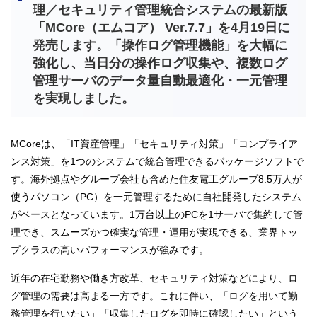
理／セキュリティ管理統合システムの最新版
「MCore（エムコア） Ver.7.7」を4月19日に
発売します。「操作ログ管理機能」を大幅に
強化し、当日分の操作ログ収集や、複数ログ
管理サーバのデータ量自動最適化・一元管理
を実現しました。
MCoreは、「IT資産管理」「セキュリティ対策」「コンプライア
ンス対策」を1つのシステムで統合管理できるパッケージソフトで
す。海外拠点やグループ会社も含めた住友電工グループ8.5万人が
使うパソコン（PC）を一元管理するために自社開発したシステム
がベースとなっています。1万台以上のPCを1サーバで集約して管
理でき、スムーズかつ確実な管理・運用が実現できる、業界トッ
プクラスの高いパフォーマンスが強みです。
近年の在宅勤務や働き方改革、セキュリティ対策などにより、ロ
グ管理の需要は高まる一方です。これに伴い、「ログを用いて勤
務管理を行いたい」「収集したログを即時に確認したい」という