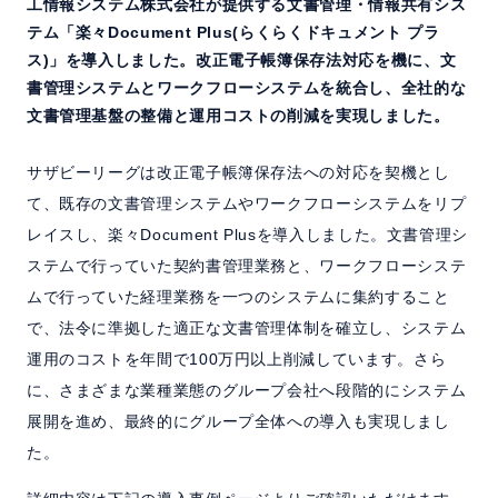
工情報システム株式会社が提供する文書管理・情報共有シス
よくある質問
テム「楽々Document Plus(らくらくドキュメント プラ
ス)」を導入しました。改正電子帳簿保存法対応を機に、文
セミナー
書管理システムとワークフローシステムを統合し、全社的な
文書管理基盤の整備と運用コストの削減を実現しました。
クラウド版
サザビーリーグは改正電子帳簿保存法への対応を契機とし
て、既存の文書管理システムやワークフローシステムをリプ
お問い合わせ／資料請求
レイスし、楽々Document Plusを導入しました。文書管理シ
ステムで行っていた契約書管理業務と、ワークフローシステ
ホーム
製品情報
会社情報
採用情報
ムで行っていた経理業務を一つのシステムに集約すること
で、法令に準拠した適正な文書管理体制を確立し、システム
運用のコストを年間で100万円以上削減しています。さら
に、さまざまな業種業態のグループ会社へ段階的にシステム
展開を進め、最終的にグループ全体への導入も実現しまし
た。