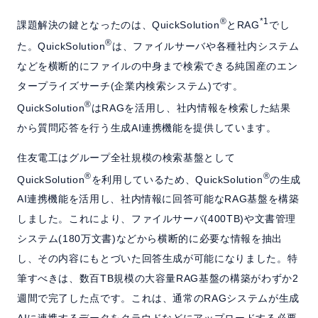
®
*1
課題解決の鍵となったのは、QuickSolution
とRAG
でし
®
た。QuickSolution
は、ファイルサーバや各種社内システム
などを横断的にファイルの中身まで検索できる純国産のエン
タープライズサーチ(企業内検索システム)です。
®
QuickSolution
はRAGを活用し、社内情報を検索した結果
から質問応答を行う生成AI連携機能を提供しています。
住友電工はグループ全社規模の検索基盤として
®
®
QuickSolution
を利用しているため、QuickSolution
の生成
AI連携機能を活用し、社内情報に回答可能なRAG基盤を構築
しました。これにより、ファイルサーバ(400TB)や文書管理
システム(180万文書)などから横断的に必要な情報を抽出
し、その内容にもとづいた回答生成が可能になりました。特
筆すべきは、数百TB規模の大容量RAG基盤の構築がわずか2
週間で完了した点です。これは、通常のRAGシステムが生成