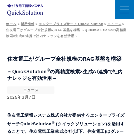
ホーム
>
製品情報
>
エンタープライズサーチ QuickSolution
>
ニュース
>
住友電工がグループ全社規模のRAG基盤を構築 ～QuickSolution®の高精度
特長
検索×生成AI連携で社内ナレッジを有効活用～
エンタープライズサーチの選び方
住友電工がグループ全社規模のRAG基盤を構築
機能
®
～QuickSolution
の高精度検索×生成AI連携で社内
ナレッジを有効活用～
生成AI連携
ニュース
2025年3月7日
事例
住友電工情報システム株式会社が提供するエンタープライズ
価格
®
サーチQuickSolution
(クイックソリューション)を活用す
ることで、住友電気工業株式会社(以下、住友電工)はグルー