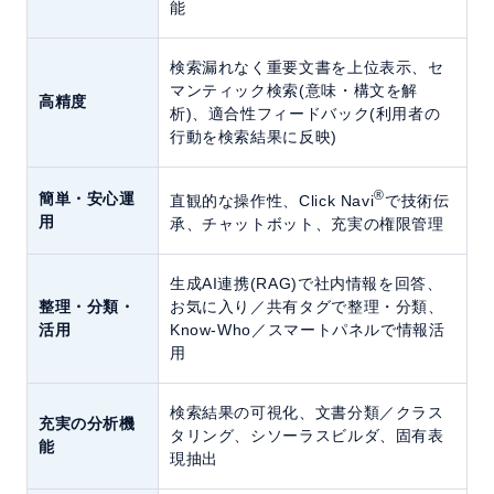
能
検索漏れなく重要文書を上位表示、セ
マンティック検索(意味・構文を解
高精度
析)、適合性フィードバック(利用者の
行動を検索結果に反映)
®
簡単・安心運
直観的な操作性、Click Navi
で技術伝
用
承、チャットボット、充実の権限管理
生成AI連携(RAG)で社内情報を回答、
整理・分類・
お気に入り／共有タグで整理・分類、
活用
Know-Who／スマートパネルで情報活
用
検索結果の可視化、文書分類／クラス
充実の分析機
タリング、シソーラスビルダ、固有表
能
現抽出