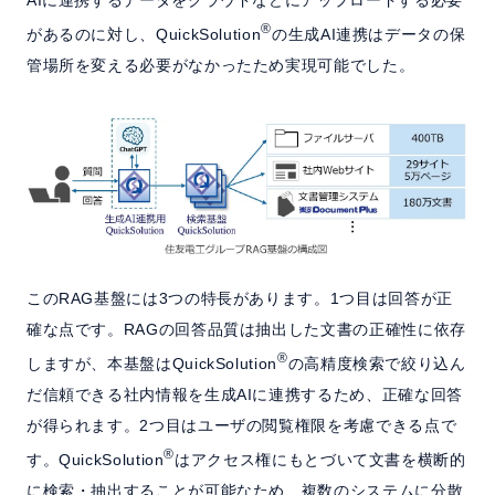
AIに連携するデータをクラウドなどにアップロードする必要
®
があるのに対し、QuickSolution
の生成AI連携はデータの保
管場所を変える必要がなかったため実現可能でした。
このRAG基盤には3つの特長があります。1つ目は回答が正
確な点です。RAGの回答品質は抽出した文書の正確性に依存
®
しますが、本基盤はQuickSolution
の高精度検索で絞り込ん
だ信頼できる社内情報を生成AIに連携するため、正確な回答
が得られます。2つ目はユーザの閲覧権限を考慮できる点で
®
す。QuickSolution
はアクセス権にもとづいて文書を横断的
に検索・抽出することが可能なため、複数のシステムに分散