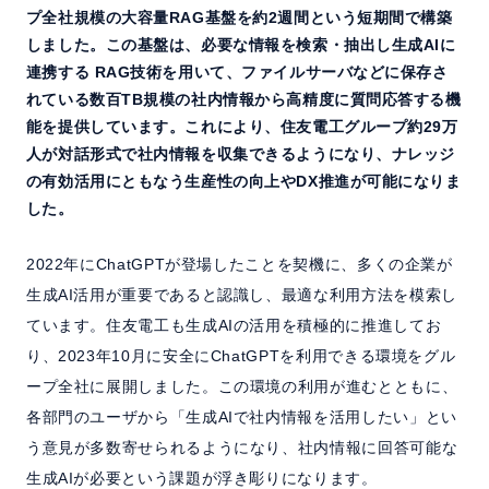
サポート
プ全社規模の大容量RAG基盤を約2週間という短期間で構築
しました。この基盤は、必要な情報を検索・抽出し生成AIに
よくある質問
連携する RAG技術を用いて、ファイルサーバなどに保存さ
れている数百TB規模の社内情報から高精度に質問応答する機
能を提供しています。これにより、住友電工グループ約29万
セミナー
人が対話形式で社内情報を収集できるようになり、ナレッジ
の有効活用にともなう生産性の向上やDX推進が可能になりま
した。
お問い合わせ／資料請求
2022年にChatGPTが登場したことを契機に、多くの企業が
ホーム
製品情報
会社情報
採用情報
生成AI活用が重要であると認識し、最適な利用方法を模索し
ています。住友電工も生成AIの活用を積極的に推進してお
り、2023年10月に安全にChatGPTを利用できる環境をグル
ープ全社に展開しました。この環境の利用が進むとともに、
各部門のユーザから「生成AIで社内情報を活用したい」とい
う意見が多数寄せられるようになり、社内情報に回答可能な
生成AIが必要という課題が浮き彫りになります。