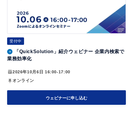
k
検
S
索
o
エ
l
ー
u
ジ
受付中
t
ェ
「QuickSolution」紹介ウェビナー 企業内検索で
i
ン
業務効率化
o
ト
n」
2026年10月6日 16:00-17:00
～
紹
情
オンライン
介
報
ウ
検
ウェビナーに申し込む
ェ
索
ビ
の
ナ
最
ー
前