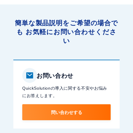
企
線
業
～
内
簡単な製品説明をご希望の場合で
検
も
お気軽にお問い合わせくださ
索
い
で
業
務
効
お問い合わせ
率
化
QuickSolutionの導入に関する不安やお悩み
にお答えします。
問い合わせする