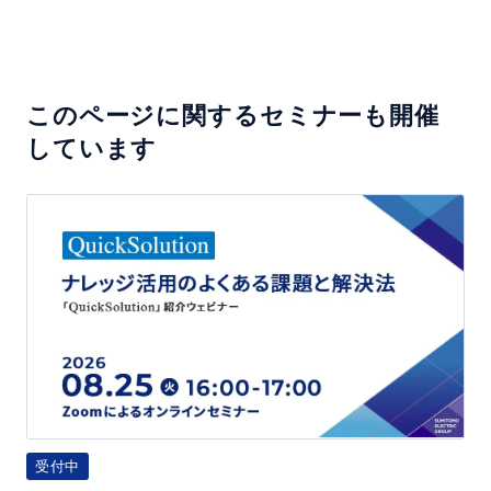
このページに関するセミナーも開催
しています
「Q
u
i
c
k
S
o
l
u
受付中
t