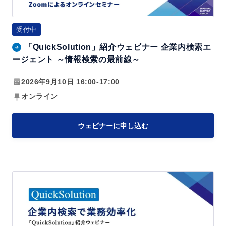
l
の
u
よ
受付中
t
く
「QuickSolution」紹介ウェビナー 企業内検索エ
i
あ
ージェント ～情報検索の最前線～
o
る
n」
2026年9月10日 16:00-17:00
課
紹
題
オンライン
介
と
ウ
解
ウェビナーに申し込む
ェ
決
ビ
法
ナ
「Q
ー
u
企
i
業
c
内