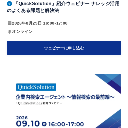
「QuickSolution」紹介ウェビナー ナレッジ活用
i
のよくある課題と解決法
o
n」
2026年8月25日 16:00-17:00
紹
オンライン
介
ウ
ウェビナーに申し込む
ェ
ビ
ナ
「Q
ー
u
ナ
i
レ
c
ッ
k
ジ
S
活
o
用