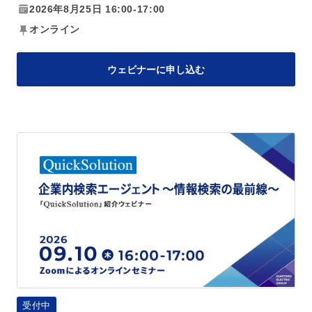
n」
2026年8月25日 16:00-17:00
紹
オンライン
介
ウ
ウェビナーに申し込む
ェ
ビ
ナ
「Q
ー
u
ナ
i
レ
c
ッ
k
ジ
S
活
o
用
l
の
u
よ
受付中