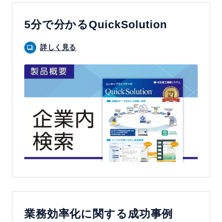
内
検
5分で分かるQuickSolution
索
で
詳しく見る
業
務
効
率
化
業務効率化に関する成功事例