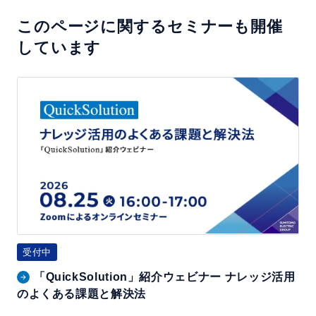
このページに関するセミナーも開催
しています
「Q
u
i
c
k
S
o
l
u
受付中
t
「QuickSolution」紹介ウェビナー ナレッジ活用
i
のよくある課題と解決法
o