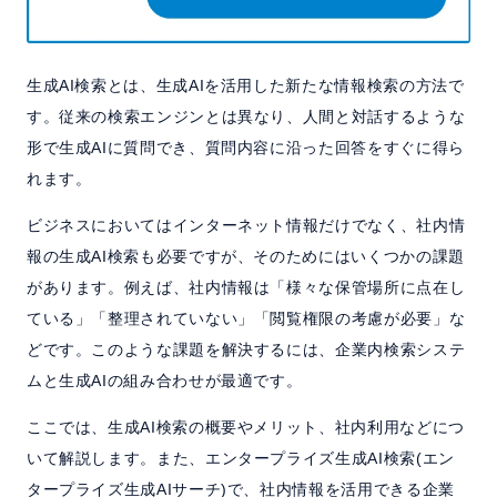
サポート
よくある質問
生成AI検索とは、生成AIを活用した新たな情報検索の方法で
す。従来の検索エンジンとは異なり、人間と対話するような
セミナー
形で生成AIに質問でき、質問内容に沿った回答をすぐに得ら
れます。
ビジネスにおいてはインターネット情報だけでなく、社内情
お問い合わせ／資料請求
報の生成AI検索も必要ですが、そのためにはいくつかの課題
があります。例えば、社内情報は「様々な保管場所に点在し
ホーム
製品情報
会社情報
採用情報
ている」「整理されていない」「閲覧権限の考慮が必要」な
どです。このような課題を解決するには、企業内検索システ
ムと生成AIの組み合わせが最適です。
ここでは、生成AI検索の概要やメリット、社内利用などにつ
いて解説します。また、エンタープライズ生成AI検索(エン
タープライズ生成AIサーチ)で、社内情報を活用できる企業