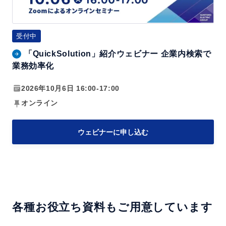
o
エ
l
ー
u
ジ
受付中
t
ェ
「QuickSolution」紹介ウェビナー 企業内検索で
i
ン
業務効率化
o
ト
n」
2026年10月6日 16:00-17:00
～
紹
情
オンライン
介
報
ウ
検
ウェビナーに申し込む
ェ
索
ビ
の
ナ
最
ー
前
企
線
各種お役立ち資料もご用意しています
業
～