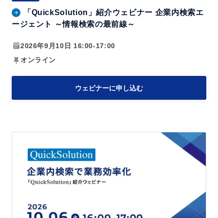
t
く
「QuickSolution」紹介ウェビナー 企業内検索エ
i
あ
ージェント ～情報検索の最前線～
o
る
n」
2026年9月10日 16:00-17:00
課
紹
題
オンライン
介
と
ウ
解
ウェビナーに申し込む
ェ
決
ビ
法
ナ
「Q
ー
u
企
i
業
c
内
k
検
S
索