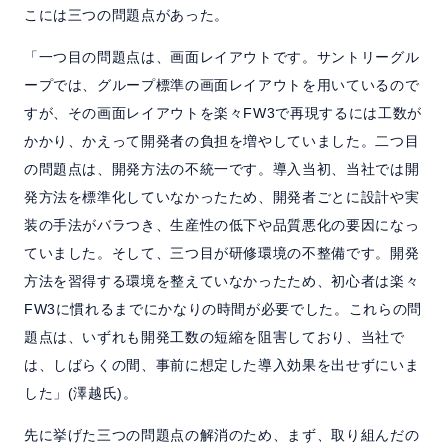
こには三つの問題点があった。
「一つ目の問題点は、画面レイアウトです。サントリーグル
ープでは、グループ標準の画面レイアウトを用いているので
すが、その画面レイアウトを楽々FW3で再現するには工数が
かかり、かえって開発者の負担を増やしていました。二つ目
の問題点は、開発方法の不統一です。導入当初、当社では開
発方法を標準化していなかったため、開発者ごとに設計や実
装の手法がバラつき、生産性の低下や品質悪化の要因になっ
ていました。そして、三つ目が研修環境の不整備です。開発
方法を習得する環境を整えていなかったため、初心者は楽々
FW3に慣れるまでにかなりの時間が必要でした。これらの問
題点は、いずれも開発工数の短縮を阻害しており、当社で
は、しばらくの間、事前に想定した導入効果を出せずにいま
した」(澤越氏)。
先に挙げた三つの問題点の解消のため、まず、取り組んだの