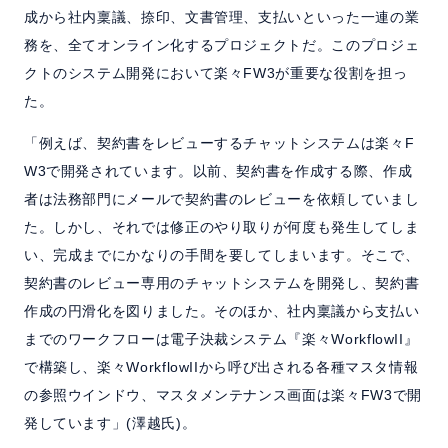
成から社内稟議、捺印、文書管理、支払いといった一連の業
務を、全てオンライン化するプロジェクトだ。このプロジェ
クトのシステム開発において楽々FW3が重要な役割を担っ
た。
「例えば、契約書をレビューするチャットシステムは楽々F
W3で開発されています。以前、契約書を作成する際、作成
者は法務部門にメールで契約書のレビューを依頼していまし
た。しかし、それでは修正のやり取りが何度も発生してしま
い、完成までにかなりの手間を要してしまいます。そこで、
契約書のレビュー専用のチャットシステムを開発し、契約書
作成の円滑化を図りました。そのほか、社内稟議から支払い
までのワークフローは電子決裁システム『楽々WorkflowII』
で構築し、楽々WorkflowIIから呼び出される各種マスタ情報
の参照ウインドウ、マスタメンテナンス画面は楽々FW3で開
発しています」(澤越氏)。