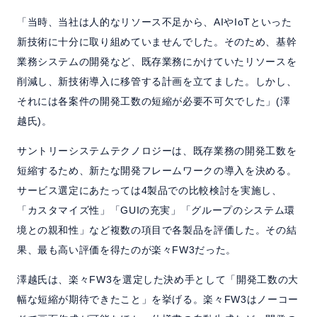
「当時、当社は人的なリソース不足から、AIやIoTといった
新技術に十分に取り組めていませんでした。そのため、基幹
業務システムの開発など、既存業務にかけていたリソースを
削減し、新技術導入に移管する計画を立てました。しかし、
それには各案件の開発工数の短縮が必要不可欠でした」(澤
越氏)。
サントリーシステムテクノロジーは、既存業務の開発工数を
短縮するため、新たな開発フレームワークの導入を決める。
サービス選定にあたっては4製品での比較検討を実施し、
「カスタマイズ性」「GUIの充実」「グループのシステム環
境との親和性」など複数の項目で各製品を評価した。その結
果、最も高い評価を得たのが楽々FW3だった。
澤越氏は、楽々FW3を選定した決め手として「開発工数の大
幅な短縮が期待できたこと」を挙げる。楽々FW3はノーコー