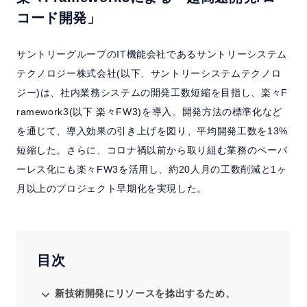
よくある質問
コード開発」
セミナー
サントリーグループのIT機能会社であるサントリーシステム
テクノロジー株式会社(以下、サントリーシステムテクノロ
クラウド版検討の方へ
ジー)は、社内業務システムの開発工数短縮を目指し、楽々F
ramework3(以下 楽々FW3)を導入。開発方法の標準化など
を通じて、導入効果の引き上げを図り、平均開発工数を13%
お問い合わせ／資料請求
短縮した。さらに、コロナ禍以前から取り組む業務のペーパ
ーレス化にも楽々FW3を活用し、約20人月の工数削減と1ヶ
ホーム
製品情報
会社情報
採用情報
月以上のプロジェクト早期化を実現した。
目次
新技術開発にリソースを捻出するため、