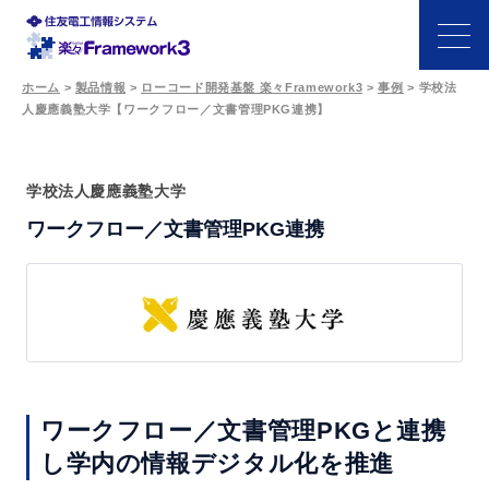
ホーム
>
製品情報
>
ローコード開発基盤 楽々Framework3
>
事例
>
学校法
人慶應義塾大学【ワークフロー／文書管理PKG連携】
特長
機能
学校法人慶應義塾大学
ワークフロー／文書管理PKG連携
開発シーン
事例
サポート・パートナー
ワークフロー／文書管理PKGと連携
価格
し
学内の情報デジタル化を推進