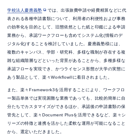
よくある質問
学校法人慶應義塾
では、出張旅費申請や経費精算などに代
表される各種申請書類について、利用者の利便性および事務
セミナー
の効率化を目的として、旧態依然とした紙と印鑑による申請
業務から、承認ワークフローも含めてシステム化(情報のデ
クラウド版検討の方へ
ジタル化)することを検討していました。慶應義塾様には、
複数のキャンパス、学部・研究科、多様な職制が存在する複
雑な組織階層などといった背景があることから、多種多様な
お問い合わせ／資料請求
承認フローを実現でき、かつライセンス形態が大学の実態に
あう製品として、楽々WorkflowIIに着目されました。
ホーム
製品情報
会社情報
採用情報
また、楽々Framework3を活用することにより、ワークフロ
ー製品単体では実現困難な業務であっても、比較的簡単に自
分たちでカスタマイズができるほか、承認後の申請書類の保
管先として、楽々Document Plusを活用できるなど、楽々シ
リーズの特徴と連携を活かした柔軟な運用が可能になること
から、選定いただきました。