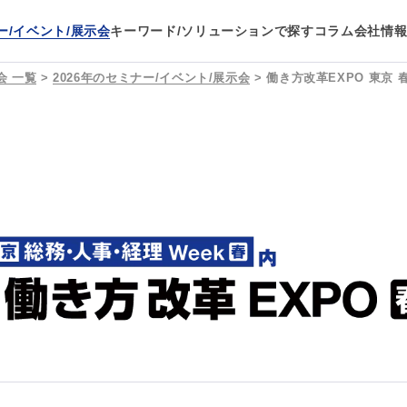
ー/イベント/展示会
キーワード/ソリューションで探す
コラム
会社情
会 一覧
>
2026年のセミナー/イベント/展示会
>
働き方改革EXPO 東京 春